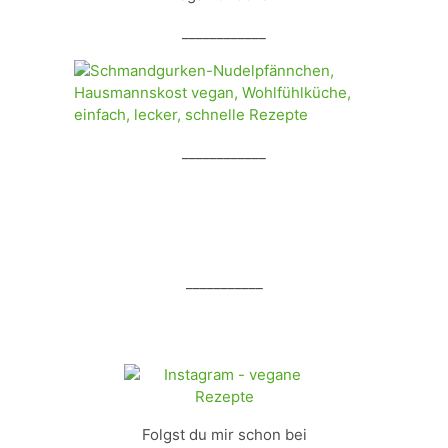
____________
____________
___________
Folgst du mir schon bei