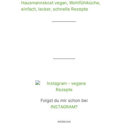
____________
___________
Folgst du mir schon bei
INSTAGRAM?
ᵂᴱᴿᴮᵁᴺᴳ