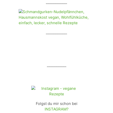
____________
____________
___________
Folgst du mir schon bei
INSTAGRAM?