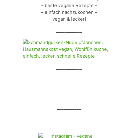
– beste vegane Rezepte –
– einfach nachzukochen –
vegan & lecker!
____________
____________
___________