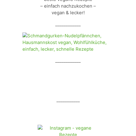
– einfach nachzukochen –
vegan & lecker!
____________
____________
___________