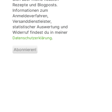
Rezepte und Blogposts.
Informationen zum
Anmeldeverfahren,
Versanddienstleister,
statistischer Auswertung und
Widerruf findest du in meiner
.
Datenschutzerklärung
Inhalt:
© Webdesign-Unterberger.de
evolve
theme by Theme4Press •
Powered by
WordPress