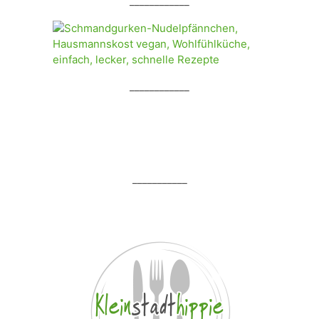
____________
____________
___________