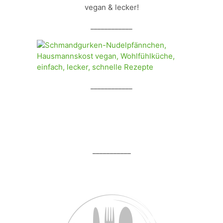
vegan & lecker!
____________
____________
___________