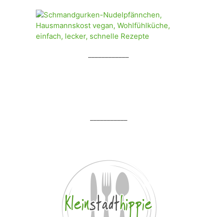
____________
___________