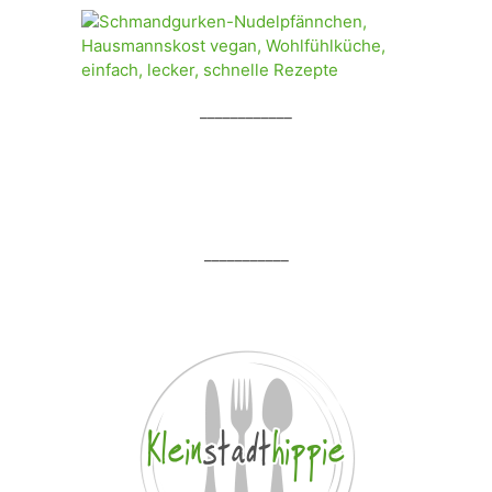
____________
___________