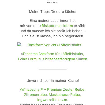
ᵂᴱᴿᴮᵁᴺᴳ
Meine Tipps für eure Küche:
Eine meiner Leserinnen hat
mir von der
»Biskottenbackform
erzählt
und da musste ich sie natürlich haben –
und sie ist klasse, ich bin begeistert!
»
Tescoma Backform für Löffelbiskuits,
Éclair Form, aus hitzebeständigem Silikon
_________________
Unverzichtbar in meiner Küche!
»Winzbacher® – Premium Zester Reibe,
Zitronenreibe, Muskatnuss-Reibe,
Ingwerreibe u.v.m.
Rasiermesserscharfe Edelstahl Klinge /