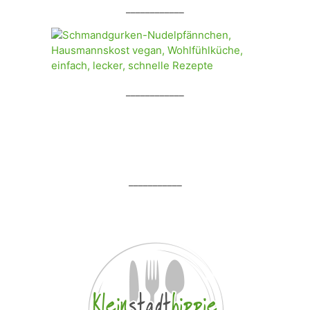
____________
____________
___________