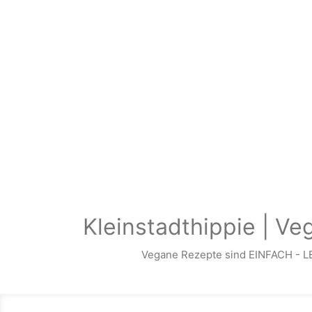
Zum Hauptinhalt springen
Kleinstadthippie | Ve
Vegane Rezepte sind EINFACH - L