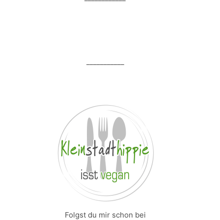
___________
Folgst du mir schon bei