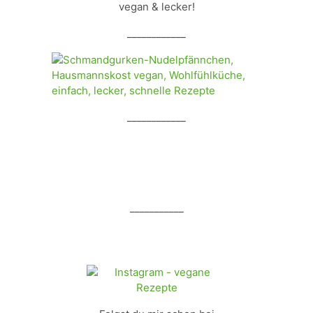
vegan & lecker!
____________
____________
___________