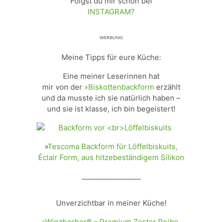
Folgst du mir schon bei
INSTAGRAM?
ᵂᴱᴿᴮᵁᴺᴳ
Meine Tipps für eure Küche:
Eine meiner Leserinnen hat
mir von der
»Biskottenbackform
erzählt
und da musste ich sie natürlich haben –
und sie ist klasse, ich bin begeistert!
»
Tescoma Backform für Löffelbiskuits,
Éclair Form, aus hitzebeständigem Silikon
_________________
Unverzichtbar in meiner Küche!
»Winzbacher® – Premium Zester Reibe,