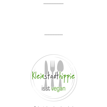
____________
___________