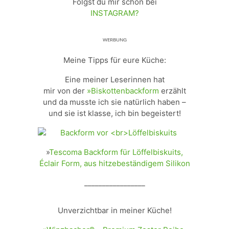
Folgst du mir schon bei
INSTAGRAM?
ᵂᴱᴿᴮᵁᴺᴳ
Meine Tipps für eure Küche:
Eine meiner Leserinnen hat
mir von der
»Biskottenbackform
erzählt
und da musste ich sie natürlich haben –
und sie ist klasse, ich bin begeistert!
»
Tescoma Backform für Löffelbiskuits,
Éclair Form, aus hitzebeständigem Silikon
_________________
Unverzichtbar in meiner Küche!