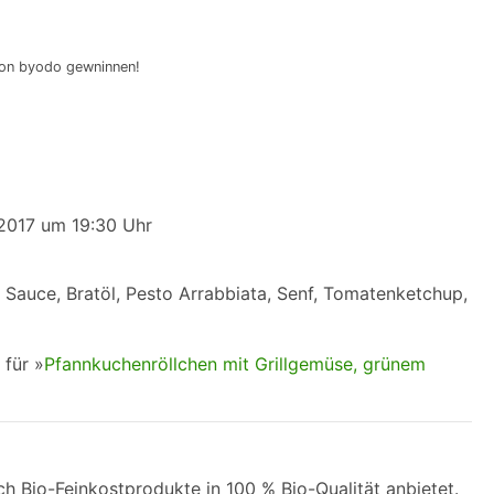
von byodo gewninnen!
.2017 um 19:30 Uhr
a Sauce, Bratöl, Pesto Arrabbiata, Senf, Tomatenketchup,
 für »
Pfannkuchenröllchen mit Grillgemüse, grünem
ch Bio-Feinkostprodukte in 100 % Bio-Qualität anbietet.