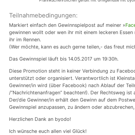
Pfannkuchenröllchen gefüllt mit Grillgemüse mit b
Teilnahmebedingungen:
Markiert einfach den Gewinnspielpost auf meiner »
Fac
gewinnen wollt oder wen ihr mit einem leckeren Essen
ihr im Rennen.
(Wer möchte, kann es auch gerne teilen,- das freut mich
Das Gewinnspiel läuft bis 14.05.2017 um 19:30h.
Diese Promotion steht in keiner Verbindung zu Facebo
unterstützt oder organisiert. Verantwortlich ist Kleins
Gewinner/in wird (über Facebook) nach Ablauf der Teil
/”Nachrichtenanfragen” beachten!). Der Rechtsweg ist 
Der/die Gewinner/in erhält den Gewinn auf dem Postweg
Gewinnspiel anzupassen, zu ändern oder abzubrechen, f
Herzlichen Dank an byodo!
Ich wünsche euch allen viel Glück!