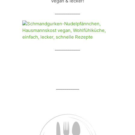
vegan & lecker!
____________
____________
___________