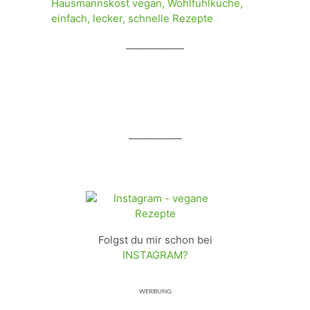
____________
___________
Folgst du mir schon bei
INSTAGRAM?
ᵂᴱᴿᴮᵁᴺᴳ